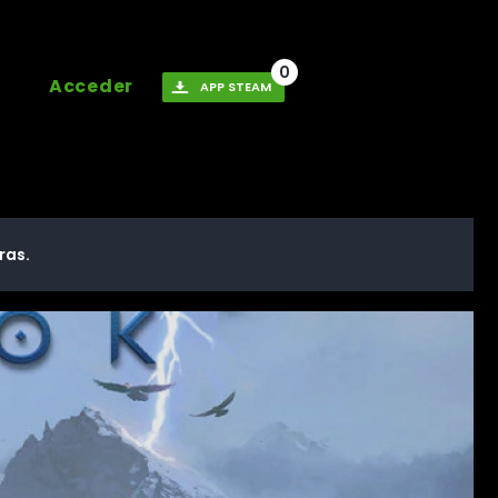
0
Acceder
APP STEAM
ras.