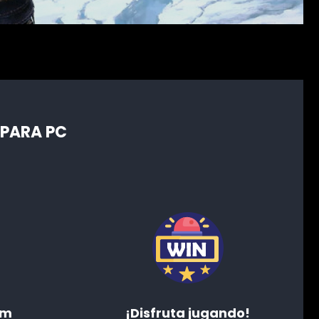
 PARA PC
am
¡Disfruta jugando!