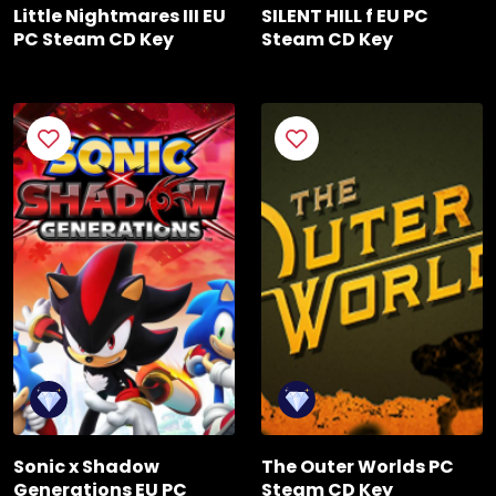
Little Nightmares III EU
SILENT HILL f EU PC
PC Steam CD Key
Steam CD Key
Sonic x Shadow
The Outer Worlds PC
Generations EU PC
Steam CD Key