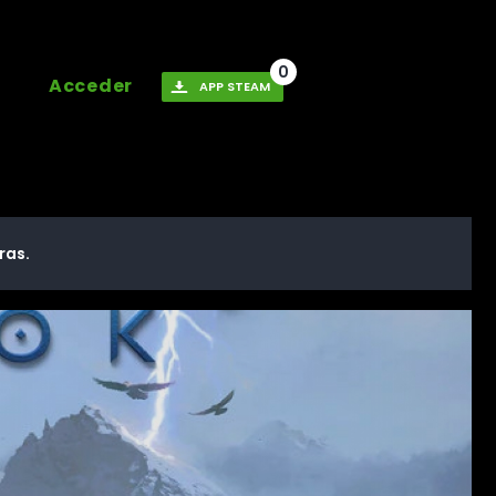
0
Acceder
APP STEAM
ras.