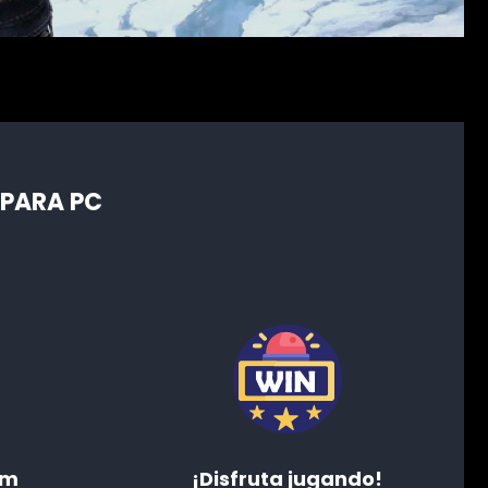
 PARA PC
am
¡Disfruta jugando!